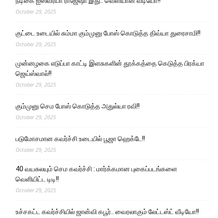
நடிகை ஐஸ்வர்யா ராஜேஷா இது.. வெளியான வீடியோ!!
October 29, 2025
குட்டை உடையில் சும்மா கும்முனு போஸ் கொடுத்த திவ்யா துரைசாமி!!
October 29, 2025
முன்னழகை எடுப்பா காட்டி இளசுகளின் தூக்கத்தை கெடுத்த பிரக்யா
ஜெய்ஸ்வால்!!
October 29, 2025
கும்முனு செம போஸ் கொடுத்த அதுல்யா ரவி!!
October 29, 2025
படுமோசமான கவர்ச்சி உடையில் பூஜா ஹெக்டே!!
October 29, 2025
40 வயசுலயும் செம கவர்ச்சி : மார்க்கமான புகைப்படங்களை
வெளியிட்ட டிடி!!
October 29, 2025
உச்சகட்ட கவர்ச்சியில் ஜான்வி கபூர்.. வைரலாகும் லேட்டஸ்ட் வீடியோ!!