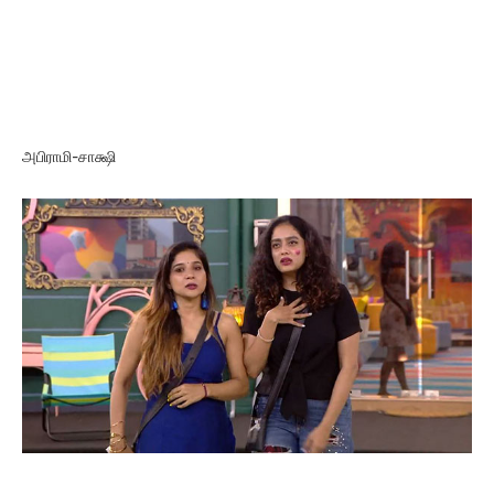
அபிராமி-சாக்ஷி