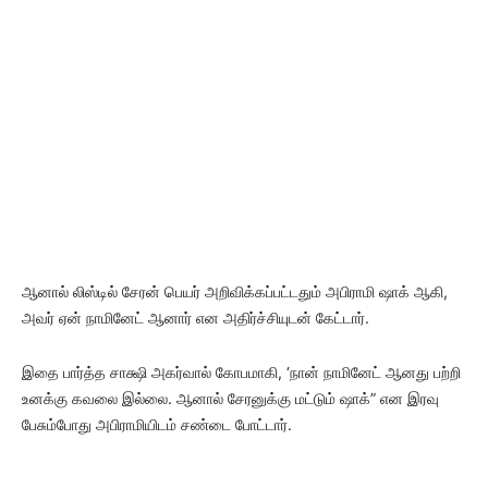
ஆனால் லிஸ்டில் சேரன் பெயர் அறிவிக்கப்பட்டதும் அபிராமி ஷாக் ஆகி,
அவர் ஏன் நாமினேட் ஆனார் என அதிர்ச்சியுடன் கேட்டார்.
இதை பார்த்த சாக்ஷி அகர்வால் கோபமாகி, ‘நான் நாமினேட் ஆனது பற்றி
உனக்கு கவலை இல்லை. ஆனால் சேரனுக்கு மட்டும் ஷாக்” என இரவு
பேசும்போது அபிராமியிடம் சண்டை போட்டார்.