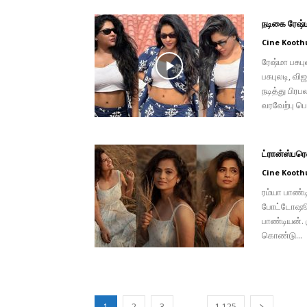
நடிகை ரேஷ்ம
Cine Kooth
ரேஷ்மா பசு
பசுபுலடி, வி
நடித்து பிர
வரவேற்பு பெற
ட்ரான்ஸ்பர
Cine Kooth
ரம்யா பாண்
போட்டோஷூட்
பாண்டியன். 
கொண்டு...
...
1
2
3
1,125