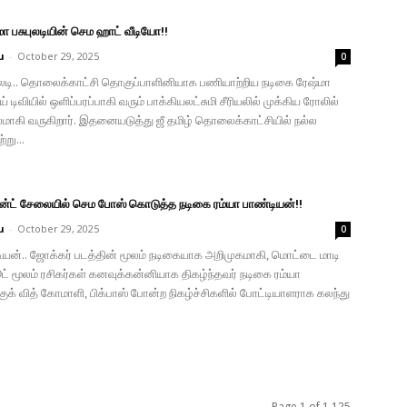
ா பசுபுலடியின் செம ஹாட் வீடியோ!!
u
-
October 29, 2025
0
புலடி.. தொலைக்காட்சி தொகுப்பாளினியாக பணியாற்றிய நடிகை ரேஷ்மா
ஜய் டிவியில் ஒளிப்பரப்பாகி வரும் பாக்கியலட்சுமி சீரியலில் முக்கிய ரோலில்
பலமாகி வருகிறார். இதனையடுத்து ஜீ தமிழ் தொலைக்காட்சியில் நல்ல
்று...
ென்ட் சேலையில் செம போஸ் கொடுத்த நடிகை ரம்யா பாண்டியன்!!
u
-
October 29, 2025
0
டியன்.. ஜோக்கர் படத்தின் மூலம் நடிகையாக அறிமுகமாகி, மொட்டை மாடி
 மூலம் ரசிகர்கள் கனவுக்கன்னியாக திகழ்ந்தவர் நடிகை ரம்யா
குக் வித் கோமாளி, பிக்பாஸ் போன்ற நிகழ்ச்சிகளில் போட்டியாளராக கலந்து
Page 1 of 1,125