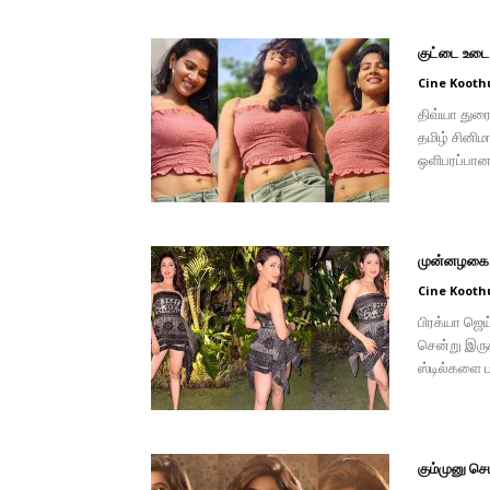
குட்டை உடைய
Cine Kooth
திவ்யா துரை
தமிழ் சினிம
ஒளிபரப்பான 
முன்னழகை எ
Cine Kooth
பிரக்யா ஜெய
சென்று இருக
ஸ்டில்களை பா
கும்முனு ச