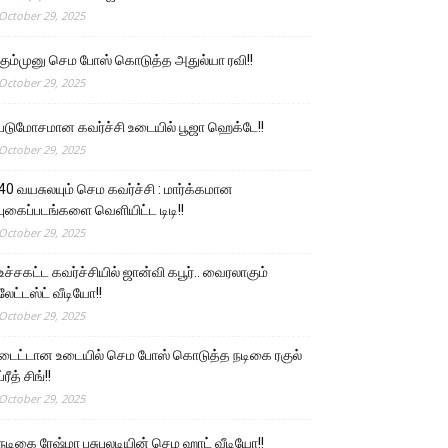
October 29, 2025
கும்முனு செம போஸ் கொடுத்த அதுல்யா ரவி!!
October 29, 2025
படுமோசமான கவர்ச்சி உடையில் பூஜா ஹெக்டே!!
October 29, 2025
40 வயசுலயும் செம கவர்ச்சி : மார்க்கமான
புகைப்படங்களை வெளியிட்ட டிடி!!
October 29, 2025
உச்சகட்ட கவர்ச்சியில் ஜான்வி கபூர்.. வைரலாகும்
லேட்டஸ்ட் வீடியோ!!
October 29, 2025
டைட்டான உடையில் செம போஸ் கொடுத்த நடிகை ரகுல்
ப்ரீத் சிங்!!
October 29, 2025
நடிகை ரேஷ்மா பசுபுலடியின் செம ஹாட் வீடியோ!!