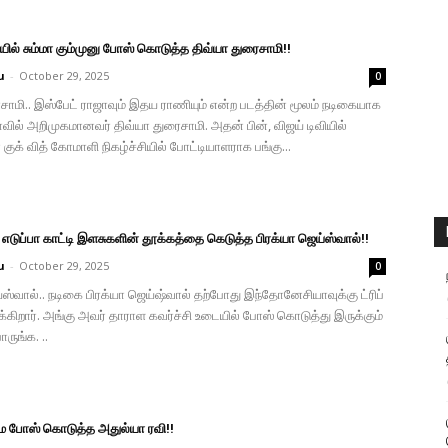
ில் சும்மா கும்முனு போஸ் கொடுத்த திவ்யா துரைசாமி!!
u
-
October 29, 2025
0
சாமி.. இஸ்பேட் ராஜாவும் இதய ராணியும் என்ற படத்தின் மூலம் நடிகையாக
ாவில் அறிமுகமானவர் திவ்யா துரைசாமி. அதன் பின், விஜய் டிவியில்
குக் வித் கோமாளி நிகழ்ச்சியில் போட்டியாளராக பங்கு...
டுப்பா காட்டி இளசுகளின் தூக்கத்தை கெடுத்த பிரக்யா ஜெய்ஸ்வால்!!
u
-
October 29, 2025
0
்ஸ்வால்.. நடிகை பிரக்யா ஜெய்ஷ்வால் தற்போது இந்தோனேசியாவுக்கு ட்ரிப்
்கிறார். அங்கு அவர் தாராள கவர்ச்சி உடையில் போஸ் கொடுத்து இருக்கும்
ருங்க. ..
ெம போஸ் கொடுத்த அதுல்யா ரவி!!