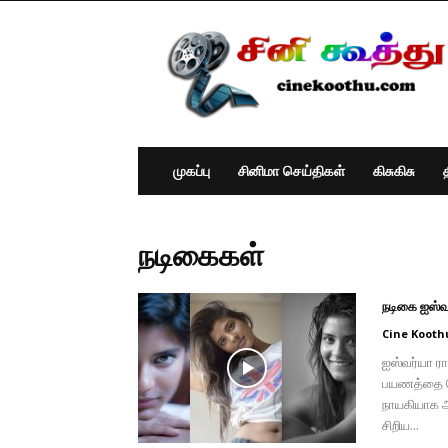
Cine
Koothu
:
Tamil
Cinema
News
முகப்பு
சினிமா செய்திகள்
கிசுகிசு
நடிகைகள்
நடிகை ஐஸ்வ
Cine Kooth
ஐஸ்வர்யா ர
பயணத்தை தொ
நாயகியாக அ
சிறிய...