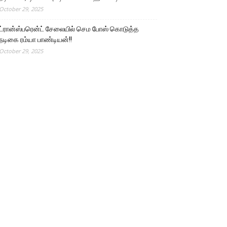
October 29, 2025
ட்ரான்ஸ்பரென்ட் சேலையில் செம போஸ் கொடுத்த
நடிகை ரம்யா பாண்டியன்!!
October 29, 2025