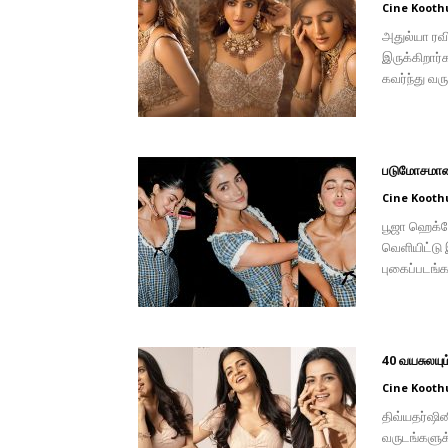
Cine Kooth
அதுல்யா ரவி
இருக்கிறார
கவர்ந்து வர
படுமோசமான 
Cine Kooth
பூஜா ஹெக்டே
வெளியிட்டு 
புகைப்படங்
40 வயசுலயும
Cine Kooth
திவ்யதர்ஷின
வருடங்களுக்