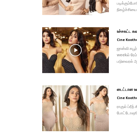
படிக்கும்போ
நிகழ்ச்சியை
உச்சகட்ட கவ
Cine Kooth
ஜான்வி கபூர
weekல் ரேம்
படுவைரல் ஆ
டைட்டான உடை
Cine Kooth
ராகுல் ப்ரீத
போட்டோஷூட்