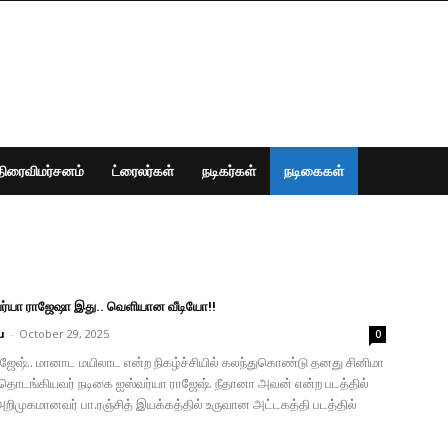
திரைவிமர்சனம்
ட்ரைலர்கள்
நடிகர்கள்
நடிகைகள்
ர்யா ராஜேஷா இது.. வெளியான வீடியோ!!
u
-
October 29, 2025
0
ாஜேஷ்.. மானாட மயிலாட என்ற நிகழ்ச்சியில் கலந்துகொண்டு தனது சினிமா
டங்கியவர் நடிகை ஐஸ்வர்யா ராஜேஷ். நீதானா அவன் என்ற படத்தில்
றிமுகமானவர் பா.ரஞ்சித் இயக்கத்தில் உருவான அட்டகத்தி படத்தில்