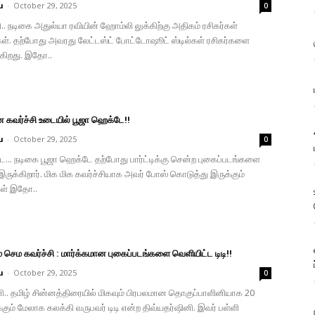
u
-
October 29, 2025
0
.. நடிகை அதுல்யா ரவியின் ஹோம்லி லுக்கிற்கு அதிகம் ரசிகர்கள்
்கள். தற்போது அவரது லேட்டஸ்ட் போட்டோஷூட் ஸ்டில்கள் ரசிகர்களை
ுகிறது. இதோ..
கவர்ச்சி உடையில் பூஜா ஹெக்டே!!
u
-
October 29, 2025
0
... நடிகை பூஜா ஹெக்டே தற்போது பார்ட்டிக்கு சென்ற புகைப்படங்களை
இருக்கிறார். மிக மிக கவர்ச்சியாக அவர் போஸ் கொடுத்து இருக்கும்
கள் இதோ..
் செம கவர்ச்சி : மார்க்கமான புகைப்படங்களை வெளியிட்ட டிடி!!
u
-
October 29, 2025
0
ி.. தமிழ் சின்னத்திரையில் மிகவும் பிரபலமான தொகுப்பாளினியாக 20
கும் மேலாக கலக்கி வருபவர் டிடி என்ற திவ்யதர்ஷினி. இவர் பள்ளி