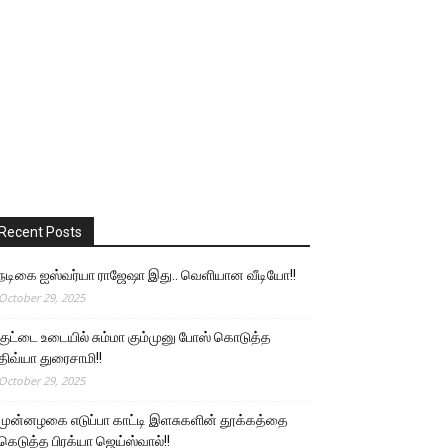
Recent Posts
நடிகை ஐஸ்வர்யா ராஜேஷா இது.. வெளியான வீடியோ!!
October 29, 2025
குட்டை உடையில் சும்மா கும்முனு போஸ் கொடுத்த
திவ்யா துரைசாமி!!
October 29, 2025
முன்னழகை எடுப்பா காட்டி இளசுகளின் தூக்கத்தை
கெடுத்த பிரக்யா ஜெய்ஸ்வால்!!