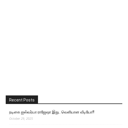
Recent Posts
நடிகை ஐஸ்வர்யா ராஜேஷா இது.. வெளியான வீடியோ!!
October 29, 2025