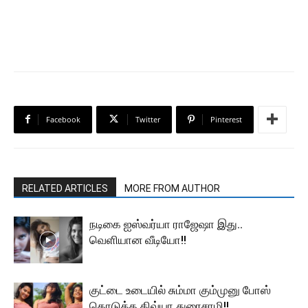
Facebook
Twitter
Pinterest
RELATED ARTICLES
MORE FROM AUTHOR
நடிகை ஐஸ்வர்யா ராஜேஷா இது..
வெளியான வீடியோ!!
குட்டை உடையில் சும்மா கும்முனு போஸ்
கொடுத்த திவ்யா துரைசாமி!!