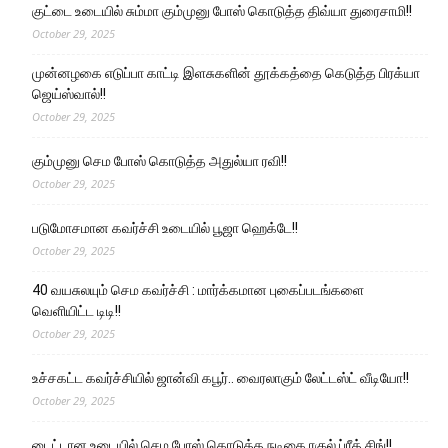
குட்டை உடையில் சும்மா கும்முனு போஸ் கொடுத்த திவ்யா துரைசாமி!!
October 29, 2025
முன்னழகை எடுப்பா காட்டி இளசுகளின் தூக்கத்தை கெடுத்த பிரக்யா
ஜெய்ஸ்வால்!!
October 29, 2025
கும்முனு செம போஸ் கொடுத்த அதுல்யா ரவி!!
October 29, 2025
படுமோசமான கவர்ச்சி உடையில் பூஜா ஹெக்டே!!
October 29, 2025
40 வயசுலயும் செம கவர்ச்சி : மார்க்கமான புகைப்படங்களை
வெளியிட்ட டிடி!!
October 29, 2025
உச்சகட்ட கவர்ச்சியில் ஜான்வி கபூர்.. வைரலாகும் லேட்டஸ்ட் வீடியோ!!
October 29, 2025
டைட்டான உடையில் செம போஸ் கொடுத்த நடிகை ரகுல் ப்ரீத் சிங்!!