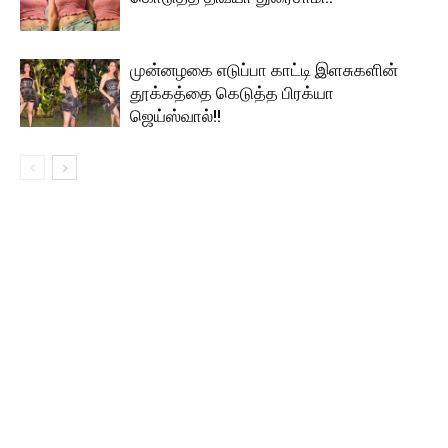
முன்னழகை எடுப்பா காட்டி இளசுகளின்
தூக்கத்தை கெடுத்த பிரக்யா
ஜெய்ஸ்வால்!!