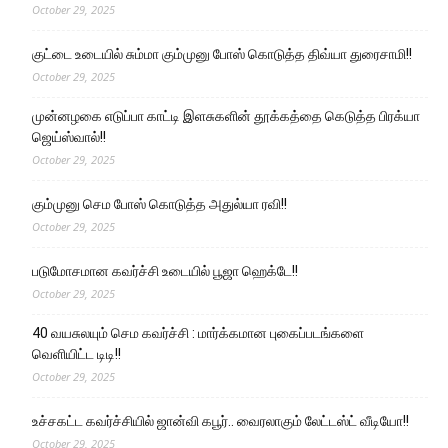
October 29, 2025
குட்டை உடையில் சும்மா கும்முனு போஸ் கொடுத்த திவ்யா துரைசாமி!!
October 29, 2025
முன்னழகை எடுப்பா காட்டி இளசுகளின் தூக்கத்தை கெடுத்த பிரக்யா
ஜெய்ஸ்வால்!!
October 29, 2025
கும்முனு செம போஸ் கொடுத்த அதுல்யா ரவி!!
October 29, 2025
படுமோசமான கவர்ச்சி உடையில் பூஜா ஹெக்டே!!
October 29, 2025
40 வயசுலயும் செம கவர்ச்சி : மார்க்கமான புகைப்படங்களை
வெளியிட்ட டிடி!!
October 29, 2025
உச்சகட்ட கவர்ச்சியில் ஜான்வி கபூர்.. வைரலாகும் லேட்டஸ்ட் வீடியோ!!
October 29, 2025