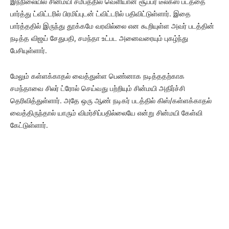
இந்நிலையில் சின்மயி சமீபத்தில் வெளியான சூப்பர் டீலக்ஸ் படத்தை
பார்த்து ட்விட்டரில் பிரமிப்புடன் ட்விட்டரில் பதிவிட்டுள்ளார். இதை
பார்த்ததில் இருந்து தூக்கமே வரவில்லை என கூறியுள்ள அவர் படத்தின்
நடித்த விஜய் சேதுபதி, சமந்தா உட்பட அனைவரையும் புகழ்ந்து
பேசியுள்ளார்.
மேலும் கள்ளக்காதல் வைத்துள்ள பெண்னாக நடித்ததற்காக
சமந்தாவை சிலர் ட்ரோல் செய்வது பற்றியும் சின்மயி அதிர்ச்சி
தெரிவித்துள்ளார். அதே ஒரு ஆண் நடிகர் படத்தில் கிஸ்/கள்ளக்காதல்
வைத்திருந்தால் யாரும் விமர்சிப்பதில்லையே என்று சின்மயி கேள்வி
கேட்டுள்ளார்.