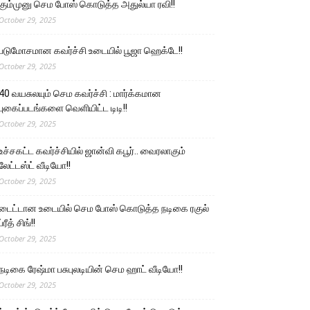
கும்முனு செம போஸ் கொடுத்த அதுல்யா ரவி!!
October 29, 2025
படுமோசமான கவர்ச்சி உடையில் பூஜா ஹெக்டே!!
October 29, 2025
40 வயசுலயும் செம கவர்ச்சி : மார்க்கமான
புகைப்படங்களை வெளியிட்ட டிடி!!
October 29, 2025
உச்சகட்ட கவர்ச்சியில் ஜான்வி கபூர்.. வைரலாகும்
லேட்டஸ்ட் வீடியோ!!
October 29, 2025
டைட்டான உடையில் செம போஸ் கொடுத்த நடிகை ரகுல்
ப்ரீத் சிங்!!
October 29, 2025
நடிகை ரேஷ்மா பசுபுலடியின் செம ஹாட் வீடியோ!!
October 29, 2025