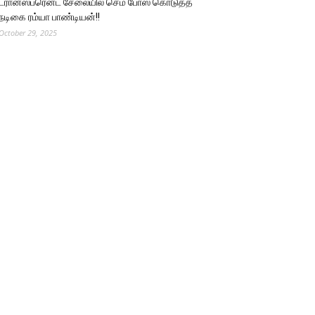
ட்ரான்ஸ்பரென்ட் சேலையில் செம போஸ் கொடுத்த
நடிகை ரம்யா பாண்டியன்!!
October 29, 2025