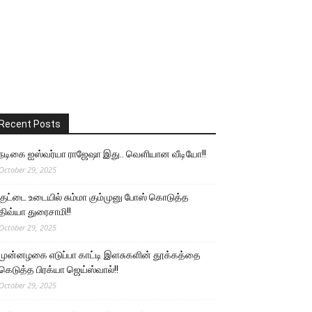
Recent Posts
நடிகை ஐஸ்வர்யா ராஜேஷா இது.. வெளியான வீடியோ!!
October 29, 2025
குட்டை உடையில் சும்மா கும்முனு போஸ் கொடுத்த
திவ்யா துரைசாமி!!
October 29, 2025
முன்னழகை எடுப்பா காட்டி இளசுகளின் தூக்கத்தை
கெடுத்த பிரக்யா ஜெய்ஸ்வால்!!
October 29, 2025