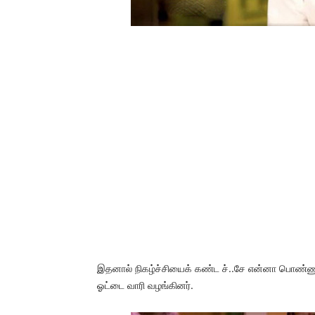
இதனால் நிகழ்ச்சியைக் கண்ட ச்..சே என்னா பொண்ணுப
ஓட்டை வாரி வழங்கினர்.