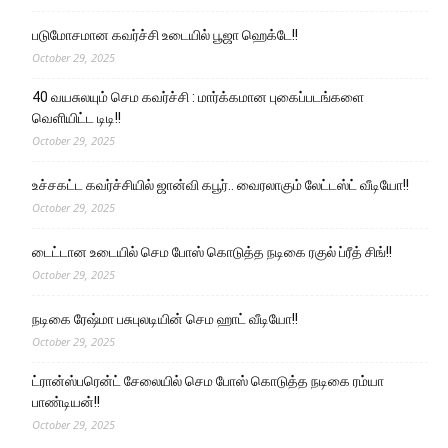
படுமோசமான கவர்ச்சி உடையில் பூஜா ஹெக்டே!!
October 29, 2025
40 வயசுலயும் செம கவர்ச்சி : மார்க்கமான புகைப்படங்களை
வெளியிட்ட டிடி!!
October 29, 2025
உச்சகட்ட கவர்ச்சியில் ஜான்வி கபூர்.. வைரலாகும் லேட்டஸ்ட் வீடியோ!!
October 29, 2025
டைட்டான உடையில் செம போஸ் கொடுத்த நடிகை ரகுல் ப்ரீத் சிங்!!
October 29, 2025
நடிகை ரேஷ்மா பசுபுலடியின் செம ஹாட் வீடியோ!!
October 29, 2025
ட்ரான்ஸ்பரென்ட் சேலையில் செம போஸ் கொடுத்த நடிகை ரம்யா
பாண்டியன்!!
October 29, 2025