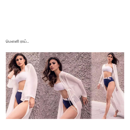
மௌனி ராய்..