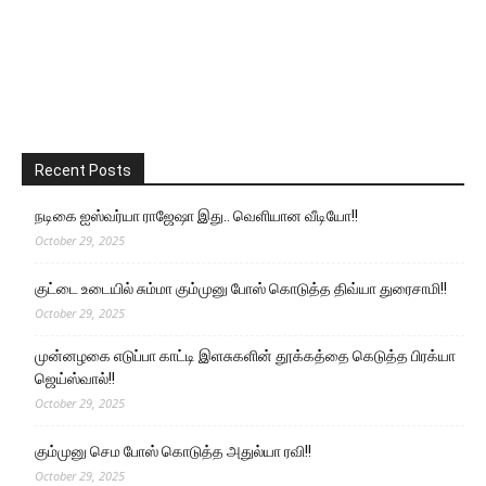
Recent Posts
நடிகை ஐஸ்வர்யா ராஜேஷா இது.. வெளியான வீடியோ!!
October 29, 2025
குட்டை உடையில் சும்மா கும்முனு போஸ் கொடுத்த திவ்யா துரைசாமி!!
October 29, 2025
முன்னழகை எடுப்பா காட்டி இளசுகளின் தூக்கத்தை கெடுத்த பிரக்யா
ஜெய்ஸ்வால்!!
October 29, 2025
கும்முனு செம போஸ் கொடுத்த அதுல்யா ரவி!!
October 29, 2025