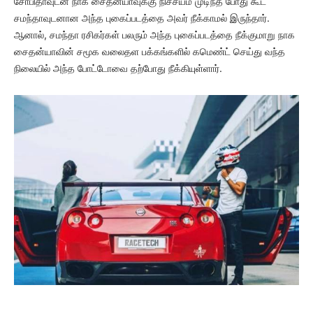
சோபிதாவுடன் நாக சைதன்யாவுக்கு நிச்சயம் முடிந்த போது கூட
சமந்தாவுடனான அந்த புகைப்படத்தை அவர் நீக்காமல் இருந்தார்.
ஆனால், சமந்தா ரசிகர்கள் பலரும் அந்த புகைப்படத்தை நீக்குமாறு நாக
சைதன்யாவின் சமூக வலைதள பக்கங்களில் கமெண்ட் செய்து வந்த
நிலையில் அந்த போட்டோவை தற்போது நீக்கியுள்ளார்.