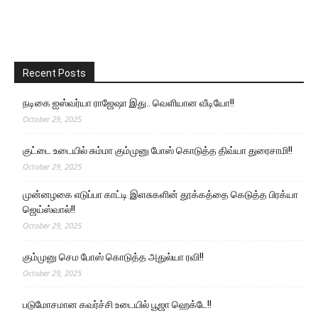
Recent Posts
நடிகை ஐஸ்வர்யா ராஜேஷா இது.. வெளியான வீடியோ!!
October 29, 2025
குட்டை உடையில் சும்மா கும்முனு போஸ் கொடுத்த திவ்யா துரைசாமி!!
October 29, 2025
முன்னழகை எடுப்பா காட்டி இளசுகளின் தூக்கத்தை கெடுத்த பிரக்யா
ஜெய்ஸ்வால்!!
October 29, 2025
கும்முனு செம போஸ் கொடுத்த அதுல்யா ரவி!!
October 29, 2025
படுமோசமான கவர்ச்சி உடையில் பூஜா ஹெக்டே!!