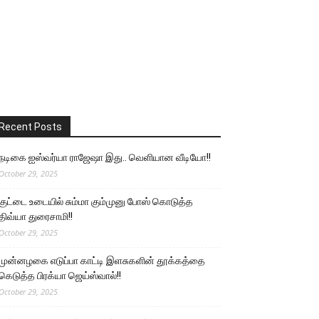
Recent Posts
நடிகை ஐஸ்வர்யா ராஜேஷா இது.. வெளியான வீடியோ!!
October 29, 2025
குட்டை உடையில் சும்மா கும்முனு போஸ் கொடுத்த
திவ்யா துரைசாமி!!
October 29, 2025
முன்னழகை எடுப்பா காட்டி இளசுகளின் தூக்கத்தை
கெடுத்த பிரக்யா ஜெய்ஸ்வால்!!
October 29, 2025