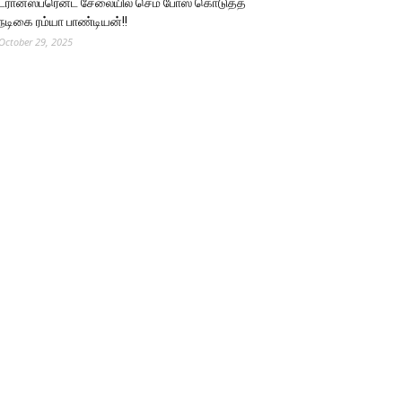
ட்ரான்ஸ்பரென்ட் சேலையில் செம போஸ் கொடுத்த
நடிகை ரம்யா பாண்டியன்!!
October 29, 2025