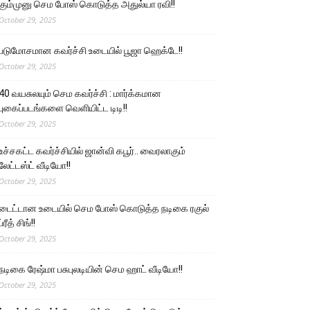
கும்முனு செம போஸ் கொடுத்த அதுல்யா ரவி!!
October 29, 2025
படுமோசமான கவர்ச்சி உடையில் பூஜா ஹெக்டே!!
October 29, 2025
40 வயசுலயும் செம கவர்ச்சி : மார்க்கமான
புகைப்படங்களை வெளியிட்ட டிடி!!
October 29, 2025
உச்சகட்ட கவர்ச்சியில் ஜான்வி கபூர்.. வைரலாகும்
லேட்டஸ்ட் வீடியோ!!
October 29, 2025
டைட்டான உடையில் செம போஸ் கொடுத்த நடிகை ரகுல்
ப்ரீத் சிங்!!
October 29, 2025
நடிகை ரேஷ்மா பசுபுலடியின் செம ஹாட் வீடியோ!!
October 29, 2025