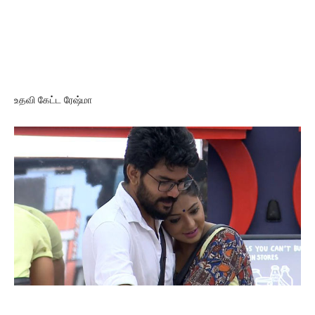
உதவி கேட்ட ரேஷ்மா