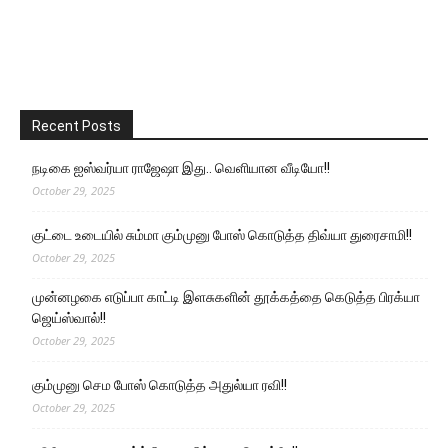
Recent Posts
நடிகை ஐஸ்வர்யா ராஜேஷா இது.. வெளியான வீடியோ!!
October 29, 2025
குட்டை உடையில் சும்மா கும்முனு போஸ் கொடுத்த திவ்யா துரைசாமி!!
October 29, 2025
முன்னழகை எடுப்பா காட்டி இளசுகளின் தூக்கத்தை கெடுத்த பிரக்யா
ஜெய்ஸ்வால்!!
October 29, 2025
கும்முனு செம போஸ் கொடுத்த அதுல்யா ரவி!!
October 29, 2025