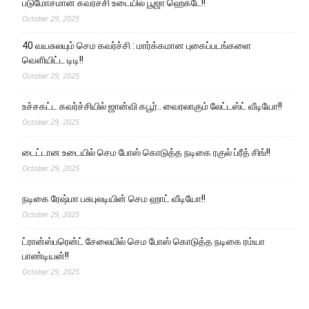
படுமோசமான கவர்ச்சி உடையில் பூஜா ஹெக்டே!!
October 29, 2025
40 வயசுலயும் செம கவர்ச்சி : மார்க்கமான புகைப்படங்களை
வெளியிட்ட டிடி!!
October 29, 2025
உச்சகட்ட கவர்ச்சியில் ஜான்வி கபூர்.. வைரலாகும் லேட்டஸ்ட் வீடியோ!!
October 29, 2025
டைட்டான உடையில் செம போஸ் கொடுத்த நடிகை ரகுல் ப்ரீத் சிங்!!
October 29, 2025
நடிகை ரேஷ்மா பசுபுலடியின் செம ஹாட் வீடியோ!!
October 29, 2025
ட்ரான்ஸ்பரென்ட் சேலையில் செம போஸ் கொடுத்த நடிகை ரம்யா
பாண்டியன்!!
October 29, 2025