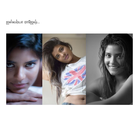
ஐஸ்வர்யா ராஜேஷ்..