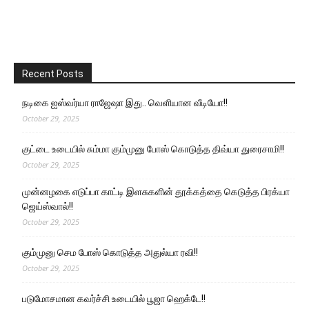
Recent Posts
நடிகை ஐஸ்வர்யா ராஜேஷா இது.. வெளியான வீடியோ!!
October 29, 2025
குட்டை உடையில் சும்மா கும்முனு போஸ் கொடுத்த திவ்யா துரைசாமி!!
October 29, 2025
முன்னழகை எடுப்பா காட்டி இளசுகளின் தூக்கத்தை கெடுத்த பிரக்யா
ஜெய்ஸ்வால்!!
October 29, 2025
கும்முனு செம போஸ் கொடுத்த அதுல்யா ரவி!!
October 29, 2025
படுமோசமான கவர்ச்சி உடையில் பூஜா ஹெக்டே!!