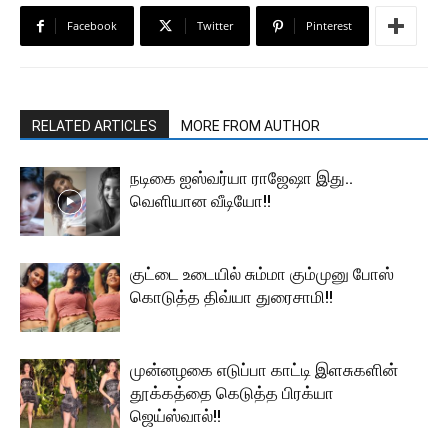
Facebook
Twitter
Pinterest
RELATED ARTICLES
MORE FROM AUTHOR
நடிகை ஐஸ்வர்யா ராஜேஷா இது..
வெளியான வீடியோ!!
குட்டை உடையில் சும்மா கும்முனு போஸ்
கொடுத்த திவ்யா துரைசாமி!!
முன்னழகை எடுப்பா காட்டி இளசுகளின்
தூக்கத்தை கெடுத்த பிரக்யா
ஜெய்ஸ்வால்!!