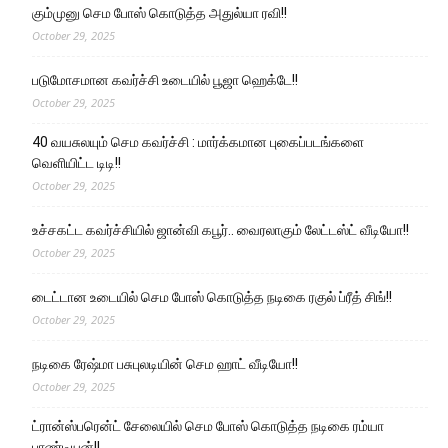
கும்முனு செம போஸ் கொடுத்த அதுல்யா ரவி!!
October 29, 2025
படுமோசமான கவர்ச்சி உடையில் பூஜா ஹெக்டே!!
October 29, 2025
40 வயசுலயும் செம கவர்ச்சி : மார்க்கமான புகைப்படங்களை
வெளியிட்ட டிடி!!
October 29, 2025
உச்சகட்ட கவர்ச்சியில் ஜான்வி கபூர்.. வைரலாகும் லேட்டஸ்ட் வீடியோ!!
October 29, 2025
டைட்டான உடையில் செம போஸ் கொடுத்த நடிகை ரகுல் ப்ரீத் சிங்!!
October 29, 2025
நடிகை ரேஷ்மா பசுபுலடியின் செம ஹாட் வீடியோ!!
October 29, 2025
ட்ரான்ஸ்பரென்ட் சேலையில் செம போஸ் கொடுத்த நடிகை ரம்யா
பாண்டியன்!!