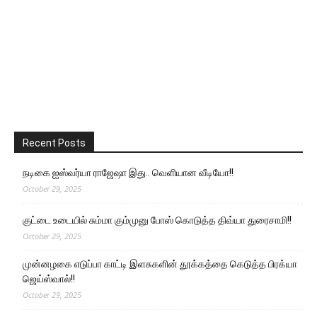
Recent Posts
நடிகை ஐஸ்வர்யா ராஜேஷா இது.. வெளியான வீடியோ!!
October 29, 2025
குட்டை உடையில் சும்மா கும்முனு போஸ் கொடுத்த திவ்யா துரைசாமி!!
October 29, 2025
முன்னழகை எடுப்பா காட்டி இளசுகளின் தூக்கத்தை கெடுத்த பிரக்யா
ஜெய்ஸ்வால்!!
October 29, 2025