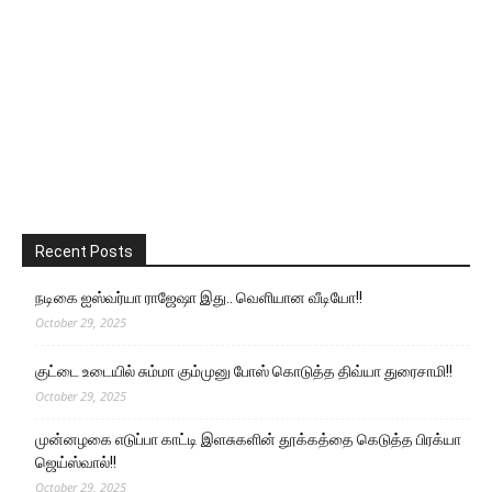
Recent Posts
நடிகை ஐஸ்வர்யா ராஜேஷா இது.. வெளியான வீடியோ!!
October 29, 2025
குட்டை உடையில் சும்மா கும்முனு போஸ் கொடுத்த திவ்யா துரைசாமி!!
October 29, 2025
முன்னழகை எடுப்பா காட்டி இளசுகளின் தூக்கத்தை கெடுத்த பிரக்யா
ஜெய்ஸ்வால்!!
October 29, 2025