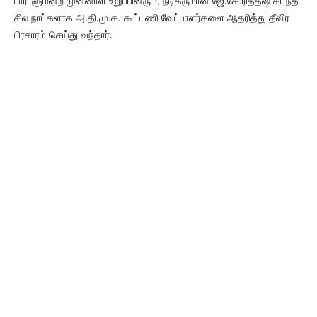
பாராளுமன்ற முன்னாள் உறுப்பினரும், நடிகருமான ஜே.கே.ரித்தீஷ் கடந்த
சில நாட்களாக அ.தி.மு.க. கூட்டணி வேட்பாளர்களை ஆதரித்து தீவிர
பிரசாரம் செய்து வந்தார்.