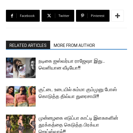
Facebook
Twitter
Pinterest
RELATED ARTICLES
MORE FROM AUTHOR
நடிகை ஐஸ்வர்யா ராஜேஷா இது..
வெளியான வீடியோ!!
குட்டை உடையில் சும்மா கும்முனு போஸ்
கொடுத்த திவ்யா துரைசாமி!!
முன்னழகை எடுப்பா காட்டி இளசுகளின்
தூக்கத்தை கெடுத்த பிரக்யா
ஜெய்ஸ்வால்!!