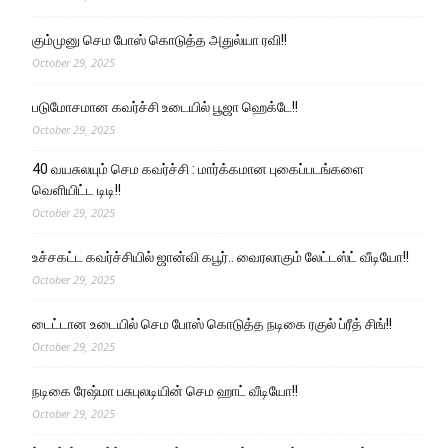
கும்முனு செம போஸ் கொடுத்த அதுல்யா ரவி!!
October 29, 2025
படுமோசமான கவர்ச்சி உடையில் பூஜா ஹெக்டே!!
October 29, 2025
40 வயசுலயும் செம கவர்ச்சி : மார்க்கமான புகைப்படங்களை
வெளியிட்ட டிடி!!
October 29, 2025
உச்சகட்ட கவர்ச்சியில் ஜான்வி கபூர்.. வைரலாகும் லேட்டஸ்ட் வீடியோ!!
October 29, 2025
டைட்டான உடையில் செம போஸ் கொடுத்த நடிகை ரகுல் ப்ரீத் சிங்!!
October 29, 2025
நடிகை ரேஷ்மா பசுபுலடியின் செம ஹாட் வீடியோ!!
October 29, 2025