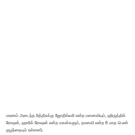
மரணம் அடைந்த ரித்தீசுக்கு ஜோதீஸ்வரி என்ற மனைவியும், ஹிருத்திக்
ரோ‌ஷன், ஹாரிக் ரோ‌ஷன் என்ற மகன்களும், தானவி என்ற 6 மாத பெண்
குழந்தையும் உள்ளனர்.