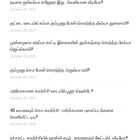
நடிகை ஐஸ்வர்யா ராஜேஷா இது.. வெளியான வீடியோ!!
October 29, 2025
குட்டை உடையில் சும்மா கும்முனு போஸ் கொடுத்த திவ்யா துரைசாமி!!
October 29, 2025
முன்னழகை எடுப்பா காட்டி இளசுகளின் தூக்கத்தை கெடுத்த பிரக்யா
ஜெய்ஸ்வால்!!
October 29, 2025
கும்முனு செம போஸ் கொடுத்த அதுல்யா ரவி!!
October 29, 2025
படுமோசமான கவர்ச்சி உடையில் பூஜா ஹெக்டே!!
October 29, 2025
40 வயசுலயும் செம கவர்ச்சி : மார்க்கமான புகைப்படங்களை
வெளியிட்ட டிடி!!
October 29, 2025
உச்சகட்ட கவர்ச்சியில் ஜான்வி கபூர்.. வைரலாகும் லேட்டஸ்ட் வீடியோ!!