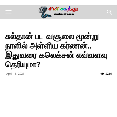
சுல்தான் பட வசூலை மூன்று
நாளில் அள்ளிய கர்ணன்..
இதுவரை கலெக்சன் எவ்வளவு
தெரியுமா?
April 13, 2021
2216