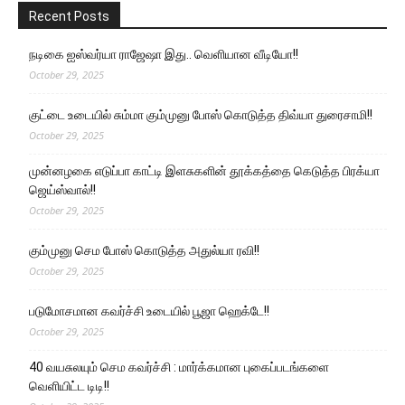
Recent Posts
நடிகை ஐஸ்வர்யா ராஜேஷா இது.. வெளியான வீடியோ!!
October 29, 2025
குட்டை உடையில் சும்மா கும்முனு போஸ் கொடுத்த திவ்யா துரைசாமி!!
October 29, 2025
முன்னழகை எடுப்பா காட்டி இளசுகளின் தூக்கத்தை கெடுத்த பிரக்யா
ஜெய்ஸ்வால்!!
October 29, 2025
கும்முனு செம போஸ் கொடுத்த அதுல்யா ரவி!!
October 29, 2025
படுமோசமான கவர்ச்சி உடையில் பூஜா ஹெக்டே!!
October 29, 2025
40 வயசுலயும் செம கவர்ச்சி : மார்க்கமான புகைப்படங்களை
வெளியிட்ட டிடி!!