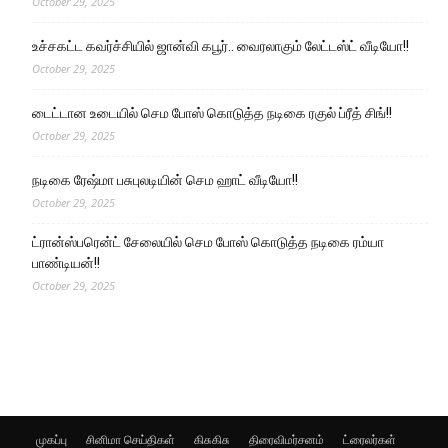
October 29, 2025
உச்சகட்ட கவர்ச்சியில் ஜான்வி கபூர்.. வைரலாகும் லேட்டஸ்ட் வீடியோ!!
October 29, 2025
டைட்டான உடையில் செம போஸ் கொடுத்த நடிகை ரகுல் ப்ரீத் சிங்!!
October 29, 2025
நடிகை ரேஷ்மா பசுபுலடியின் செம ஹாட் வீடியோ!!
October 29, 2025
ட்ரான்ஸ்பரென்ட் சேலையில் செம போஸ் கொடுத்த நடிகை ரம்யா
பாண்டியன்!!
October 29, 2025
முகப்பு
சினிமா செய்திகள்
கிசுகிசு
திரைவிமர்சனம்
ட்ரைலர்கள்