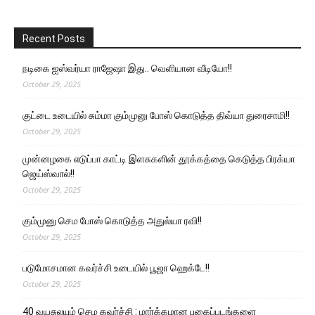
Recent Posts
நடிகை ஐஸ்வர்யா ராஜேஷா இது.. வெளியான வீடியோ!!
October 29, 2025
குட்டை உடையில் சும்மா கும்முனு போஸ் கொடுத்த திவ்யா துரைசாமி!!
October 29, 2025
முன்னழகை எடுப்பா காட்டி இளசுகளின் தூக்கத்தை கெடுத்த பிரக்யா
ஜெய்ஸ்வால்!!
October 29, 2025
கும்முனு செம போஸ் கொடுத்த அதுல்யா ரவி!!
October 29, 2025
படுமோசமான கவர்ச்சி உடையில் பூஜா ஹெக்டே!!
October 29, 2025
40 வயசுலயும் செம கவர்ச்சி : மார்க்கமான புகைப்படங்களை