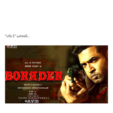
“பார்டர்” டிரைலர்..