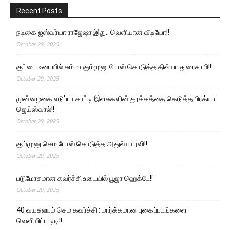
Recent Posts
நடிகை ஐஸ்வர்யா ராஜேஷா இது.. வெளியான வீடியோ!!
October 29, 2025
குட்டை உடையில் சும்மா கும்முனு போஸ் கொடுத்த திவ்யா துரைசாமி!!
October 29, 2025
முன்னழகை எடுப்பா காட்டி இளசுகளின் தூக்கத்தை கெடுத்த பிரக்யா
ஜெய்ஸ்வால்!!
October 29, 2025
கும்முனு செம போஸ் கொடுத்த அதுல்யா ரவி!!
October 29, 2025
படுமோசமான கவர்ச்சி உடையில் பூஜா ஹெக்டே!!
October 29, 2025
40 வயசுலயும் செம கவர்ச்சி : மார்க்கமான புகைப்படங்களை
வெளியிட்ட டிடி!!