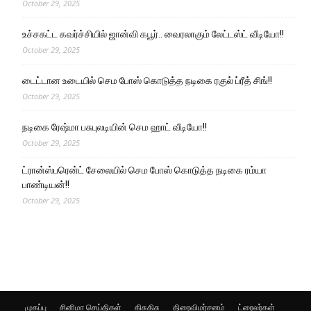
October 29, 2025
உச்சகட்ட கவர்ச்சியில் ஜான்வி கபூர்.. வைரலாகும் லேட்டஸ்ட் வீடியோ!!
October 29, 2025
டைட்டான உடையில் செம போஸ் கொடுத்த நடிகை ரகுல் ப்ரீத் சிங்!!
October 29, 2025
நடிகை ரேஷ்மா பசுபுலடியின் செம ஹாட் வீடியோ!!
October 29, 2025
ட்ரான்ஸ்பரென்ட் சேலையில் செம போஸ் கொடுத்த நடிகை ரம்யா
பாண்டியன்!!
October 29, 2025
முகப்பு
சினிமா செய்திகள்
கிசுகிசு
திரைவிமர்சனம்
ட்ரைலர்கள்