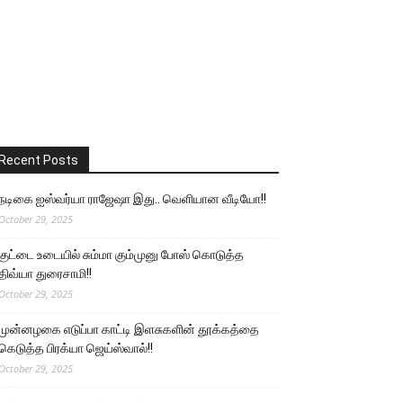
Recent Posts
நடிகை ஐஸ்வர்யா ராஜேஷா இது.. வெளியான வீடியோ!!
October 29, 2025
குட்டை உடையில் சும்மா கும்முனு போஸ் கொடுத்த
திவ்யா துரைசாமி!!
October 29, 2025
முன்னழகை எடுப்பா காட்டி இளசுகளின் தூக்கத்தை
கெடுத்த பிரக்யா ஜெய்ஸ்வால்!!
October 29, 2025