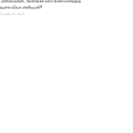
ட்ரான்ஸ்பரென்ட் சேலையில் செம போஸ் கொடுத்த
நடிகை ரம்யா பாண்டியன்!!
October 29, 2025