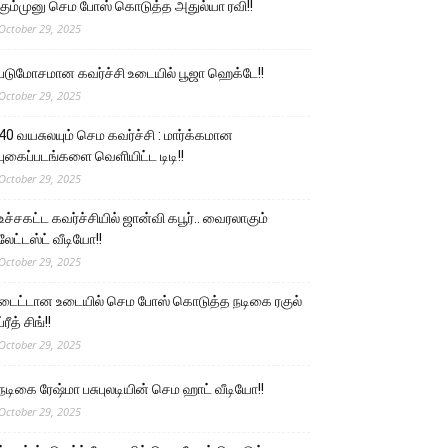
கும்முனு செம போஸ் கொடுத்த அதுல்யா ரவி!!
October 29, 2025
படுமோசமான கவர்ச்சி உடையில் பூஜா ஹெக்டே!!
October 29, 2025
40 வயசுலயும் செம கவர்ச்சி : மார்க்கமான
புகைப்படங்களை வெளியிட்ட டிடி!!
October 29, 2025
உச்சகட்ட கவர்ச்சியில் ஜான்வி கபூர்.. வைரலாகும்
லேட்டஸ்ட் வீடியோ!!
October 29, 2025
டைட்டான உடையில் செம போஸ் கொடுத்த நடிகை ரகுல்
ப்ரீத் சிங்!!
October 29, 2025
நடிகை ரேஷ்மா பசுபுலடியின் செம ஹாட் வீடியோ!!
October 29, 2025