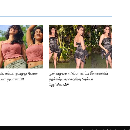
ல் சும்மா கும்முனு போஸ்
முன்னழகை எடுப்பா காட்டி இளசுகளின்
்யா துரைசாமி!!
தூக்கத்தை கெடுத்த பிரக்யா
ஜெய்ஸ்வால்!!