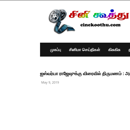
Cine
Koothu
:
Tamil
Cinema
News
முகப்பு
சினிமா செய்திகள்
கிசுகிசு
ஐஸ்வர்யா ராஜேஷுக்கு விரைவில் திருமணம் : அவர
May 9, 2019