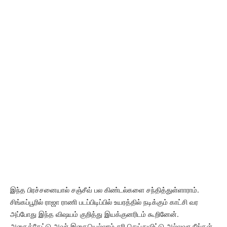
இந்த பிரச்சனையால் சஞ்சீவ் பல கிண்டல்களை சந்தித்துள்ளாராம்.
சிங்கப்பூரில் ராஜா ராணி படப்பிடிப்பில் உயரத்தில் நடிக்கும் காட்சி வர
அப்போது இந்த விஷயம் குறித்து இயக்குனரிடம் கூறினேன்.
அதைக்கேட்டு அவர் இதையெல்லாம் சரி செய்துவிட்டு அல்லவா நீங்கள்