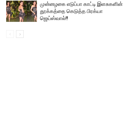
முன்னழகை எடுப்பா காட்டி இளசுகளின்
தூக்கத்தை கெடுத்த பிரக்யா
ஜெய்ஸ்வால்!!