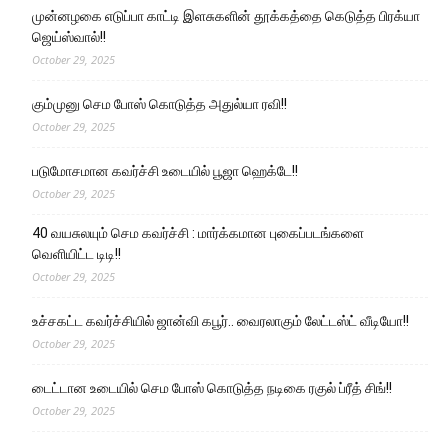
முன்னழகை எடுப்பா காட்டி இளசுகளின் தூக்கத்தை கெடுத்த பிரக்யா
ஜெய்ஸ்வால்!!
October 29, 2025
கும்முனு செம போஸ் கொடுத்த அதுல்யா ரவி!!
October 29, 2025
படுமோசமான கவர்ச்சி உடையில் பூஜா ஹெக்டே!!
October 29, 2025
40 வயசுலயும் செம கவர்ச்சி : மார்க்கமான புகைப்படங்களை
வெளியிட்ட டிடி!!
October 29, 2025
உச்சகட்ட கவர்ச்சியில் ஜான்வி கபூர்.. வைரலாகும் லேட்டஸ்ட் வீடியோ!!
October 29, 2025
டைட்டான உடையில் செம போஸ் கொடுத்த நடிகை ரகுல் ப்ரீத் சிங்!!
October 29, 2025