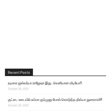
Recent Posts
நடிகை ஐஸ்வர்யா ராஜேஷா இது.. வெளியான வீடியோ!!
October 29, 2025
குட்டை உடையில் சும்மா கும்முனு போஸ் கொடுத்த திவ்யா துரைசாமி!!
October 29, 2025