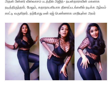
அதன் பின்னர் விஸ்வாசம் படத்தில் அஜித்- நயன்தாராவின் மகளாக
நடித்திருந்தார். மேலும், கதாநாயகியாக திரைப்படங்களில் நடிக்க ஆர்வம்
காட்டி வருகிறார். தற்போது டீன் ஏஜ் பெண்ணாக மாறியுள்ள அவர்