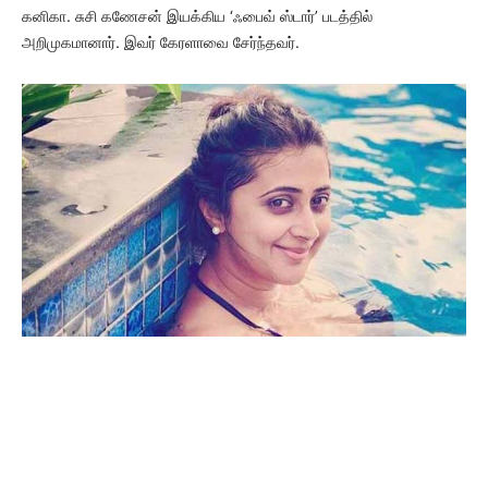
கனிகா. சுசி கணேசன் இயக்கிய ‘ஃபைவ் ஸ்டார்’ படத்தில்
அறிமுகமானார். இவர் கேரளாவை சேர்ந்தவர்.