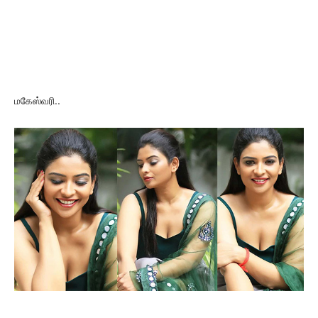
மகேஸ்வரி..