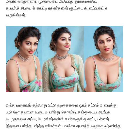
மீண்டு வந்துள்ளார். முன்பைவிட இப்போது தூக்கலாகவே
க.வ.ர்.ச்.சி.யை.க் கா.ட்டி ரசிகர்களின் சூ.ட்டை கி.ள.ப்பிவிட்டு
வருகின்றார்.
அந்த வகையில் தற்போது பிட்டு நடிகைகளை ஓரம் கட்டும் அளவுக்கு
ப.டு மோ.ச.மா.ன உ.டை அணிந்து கொண்டு தன்னுடைய அ.ங்.க
அ.ழகுகளை அப்படியே ரசிகர்களின் கண்களுக்கு காட்டியுள்ளார்.
இதனை பார்த்த பார்த்த ரசிகர்கள் யாஷிகா ஆனந்த் அழகை வர்ணித்து