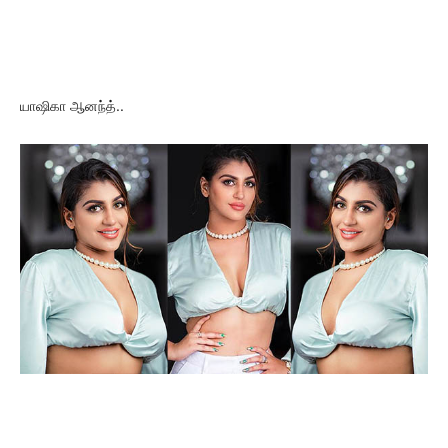
யாஷிகா ஆனந்த்..