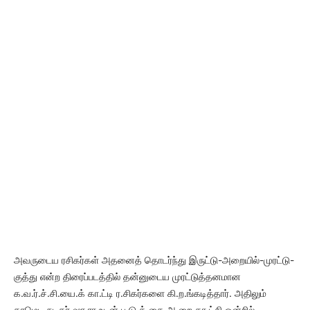
அவருடைய ரசிகர்கள் அதனைத் தொடர்ந்து இருட்டு-அறையில்-முரட்டு-
குத்து என்ற திரைப்படத்தில் தன்னுடைய முரட்டுத்தனமான
க.வ.ர்.ச்.சி.யை.க் கா.ட்டி ர.சிகர்களை கி.ற.ங்கடித்தார். அதிலும்
காமெடி நடிகர் ஷா ரா உடன் ப.டு.க்.கை அ.றை கா.ட்சி ஒன்றில்