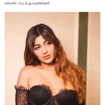
கமெண்ட் அ.டி.த்.து வருகின்றனர்