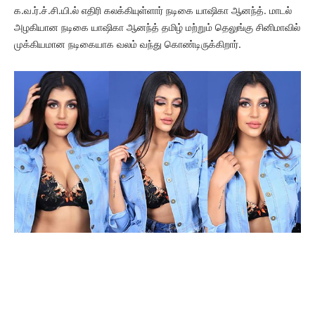
க.வ.ர்.ச்.சி.யி.ல் எதிரி கலக்கியுள்ளார் நடிகை யாஷிகா ஆனந்த். மாடல்
அழகியான நடிகை யாஷிகா ஆனந்த் தமிழ் மற்றும் தெலுங்கு சினிமாவில்
முக்கியமான நடிகையாக வலம் வந்து கொண்டிருக்கிறார்.