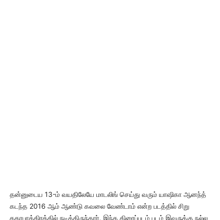
தன்னுடைய 13-ம் வயதிலேயே மாடலிங் செய்து வரும் யாஷிகா ஆனந்த்
கடந்த 2016 ஆம் ஆண்டு கவலை வேண்டாம் என்ற படத்தில் சிறு
கதாபாத்திரத்தில் நடித்திருந்தார். இந்த திரைப்படம் படம் இவருக்கு நல்ல