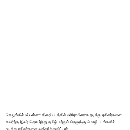
தெலுங்கில் உப்பன்னா திரைப்படத்தில் ஹீரோயினாக நடித்து ரசிகர்களை
கவர்ந்த இவர் தொடர்ந்து தமிழ் மற்றும் தெலுங்கு மொழி படங்களில்
நடித்து ரசிகர்களை வசீகரித்துவிட்டார்.