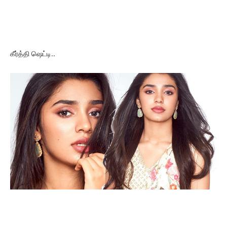
கீர்த்தி ஷெட்டி..