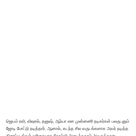
ஜெயம் ரவி, விஷால், தனுஷ், ஆர்யா என முன்னணி நடிகர்கள் பலருடனும்
ஜோடி போட்டு நடித்தார். ஆனால், கடந்த சில வருடங்களாக அவர் நடித்த
திரைப்படங்கள் வரிசையாக தோல்வி அடைந்ததால் அவருக்கான