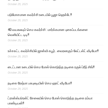
October 29, 2025
படுமோசமான கவர்ச்சி உடையில் பூஜா ஹெக்டே!!
October 29, 2025
40 வயசுலயும் செம கவர்ச்சி : மார்க்கமான புகைப்படங்களை
வெளியிட்ட டிடி!!
October 29, 2025
உச்சகட்ட கவர்ச்சியில் ஜான்வி கபூர்.. வைரலாகும் லேட்டஸ்ட் வீடியோ!!
October 29, 2025
டைட்டான உடையில் செம போஸ் கொடுத்த நடிகை ரகுல் ப்ரீத் சிங்!!
October 29, 2025
நடிகை ரேஷ்மா பசுபுலடியின் செம ஹாட் வீடியோ!!
October 29, 2025
ட்ரான்ஸ்பரென்ட் சேலையில் செம போஸ் கொடுத்த நடிகை ரம்யா
பாண்டியன்!!