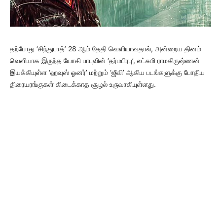
தற்போது ‘சிந்துபாத்’ 28 ஆம் தேதி வெளியாவதால், அன்றைய தினம்
வெளியாக இருந்த யோகி பாபுவின் ‘தர்மபிரபு’, லட்சுமி ராமகிருஷ்ணன்
இயக்கியுள்ள ‘ஹவுஸ் ஓனர்’ மற்றும் ‘ஜீவி’ ஆகிய படங்களுக்கு போதிய
திரையரங்குகள் கிடைக்காத சூழல் உருவாகியுள்ளது.