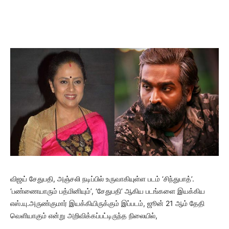
விஜய் சேதுபதி, அஞ்சலி நடிப்பில் உருவாகியுள்ள படம் ‘சிந்துபாத்’.
‘பண்ணையாரும் பத்மினியும்’, ‘சேதுபதி’ ஆகிய படங்களை இயக்கிய
எஸ்.யு.அருண்குமார் இயக்கியிருக்கும் இப்படம், ஜூன் 21 ஆம் தேதி
வெளியாகும் என்று அறிவிக்கப்பட்டிருந்த நிலையில்,