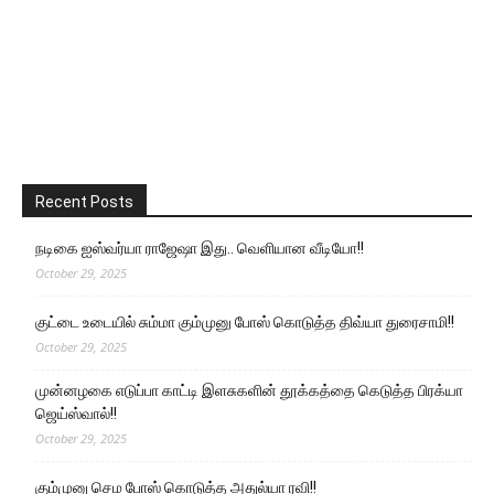
Recent Posts
நடிகை ஐஸ்வர்யா ராஜேஷா இது.. வெளியான வீடியோ!!
October 29, 2025
குட்டை உடையில் சும்மா கும்முனு போஸ் கொடுத்த திவ்யா துரைசாமி!!
October 29, 2025
முன்னழகை எடுப்பா காட்டி இளசுகளின் தூக்கத்தை கெடுத்த பிரக்யா
ஜெய்ஸ்வால்!!
October 29, 2025
கும்முனு செம போஸ் கொடுத்த அதுல்யா ரவி!!