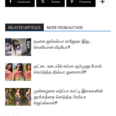
Facebook
Twitter
Pinterest
RELATED ARTICLES
MORE FROM AUTHOR
நடிகை ஐஸ்வர்யா ராஜேஷா இது..
வெளியான வீடியோ!!
குட்டை உடையில் சும்மா கும்முனு போஸ்
கொடுத்த திவ்யா துரைசாமி!!
முன்னழகை எடுப்பா காட்டி இளசுகளின்
தூக்கத்தை கெடுத்த பிரக்யா
ஜெய்ஸ்வால்!!