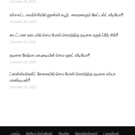
October 29, 2025
உச்சகட்ட கவர்ச்சியில் ஜான்வி கபூர்.. வைரலாகும் லேட்டஸ்ட் வீடியோ!!
October 29, 2025
டைட்டான உடையில் செம போஸ் கொடுத்த நடிகை ரகுல் ப்ரீத் சிங்!!
October 29, 2025
நடிகை ரேஷ்மா பசுபுலடியின் செம ஹாட் வீடியோ!!
October 29, 2025
ட்ரான்ஸ்பரென்ட் சேலையில் செம போஸ் கொடுத்த நடிகை ரம்யா
பாண்டியன்!!
October 29, 2025
முகப்பு
சினிமா செய்திகள்
கிசுகிசு
திரைவிமர்சனம்
ட்ரைலர்கள்