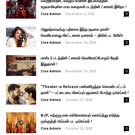
வெற்றிமாறன், கவுதம் மேனன் இயக்கத்தில்
உருவாகியுள்ள பாவ கதைகள் படத்தின் ட்ரைலர் இதோ.!
Cine Admin
-
December 4, 2020
0
அனுஷ்காவுக்கு பதிலாக இந்த நடிகை தான்!
வெளியானது மிரட்டலான டிரைலர் – திகில் பட ரிலீஸ்!
Cine Admin
-
November 26, 2020
0
மாஸ்டர் படத்தின் ட்ரைலர் வெளிவரப்போகும் தேதி
இதுதான் !
Cine Admin
-
November 19, 2020
0
“Theater-ல Release பண்ணிருந்தா கொண்டாட்டம்
தான்” – பட்டையை கிளப்பும் சூரரைப் போற்று டிரெய்லர் !
Cine Admin
-
October 27, 2020
0
BJP, சத்குரு என எல்லோரையும் கலாய்த்து எடுத்த
மூக்குத்தி அம்மன் பட டிரெய்லர் !
Cine Admin
-
October 26, 2020
0