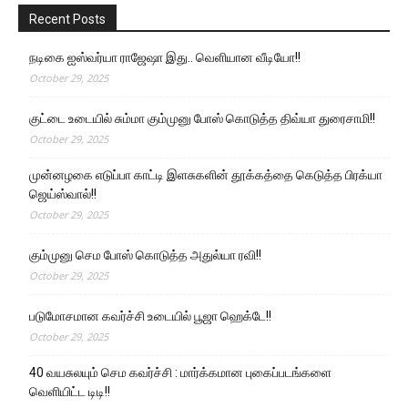
Recent Posts
நடிகை ஐஸ்வர்யா ராஜேஷா இது.. வெளியான வீடியோ!!
October 29, 2025
குட்டை உடையில் சும்மா கும்முனு போஸ் கொடுத்த திவ்யா துரைசாமி!!
October 29, 2025
முன்னழகை எடுப்பா காட்டி இளசுகளின் தூக்கத்தை கெடுத்த பிரக்யா
ஜெய்ஸ்வால்!!
October 29, 2025
கும்முனு செம போஸ் கொடுத்த அதுல்யா ரவி!!
October 29, 2025
படுமோசமான கவர்ச்சி உடையில் பூஜா ஹெக்டே!!
October 29, 2025
40 வயசுலயும் செம கவர்ச்சி : மார்க்கமான புகைப்படங்களை
வெளியிட்ட டிடி!!