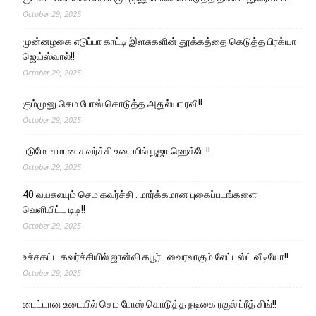
October 29, 2025
முன்னழகை எடுப்பா காட்டி இளசுகளின் தூக்கத்தை கெடுத்த பிரக்யா
ஜெய்ஸ்வால்!!
October 29, 2025
கும்முனு செம போஸ் கொடுத்த அதுல்யா ரவி!!
October 29, 2025
படுமோசமான கவர்ச்சி உடையில் பூஜா ஹெக்டே!!
October 29, 2025
40 வயசுலயும் செம கவர்ச்சி : மார்க்கமான புகைப்படங்களை
வெளியிட்ட டிடி!!
October 29, 2025
உச்சகட்ட கவர்ச்சியில் ஜான்வி கபூர்.. வைரலாகும் லேட்டஸ்ட் வீடியோ!!
October 29, 2025
டைட்டான உடையில் செம போஸ் கொடுத்த நடிகை ரகுல் ப்ரீத் சிங்!!