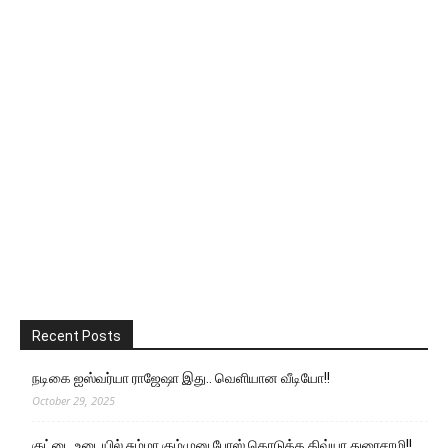
Recent Posts
நடிகை ஐஸ்வர்யா ராஜேஷா இது.. வெளியான வீடியோ!!
October 29, 2025
குட்டை உடையில் சும்மா கும்முனு போஸ் கொடுத்த திவ்யா துரைசாமி!!