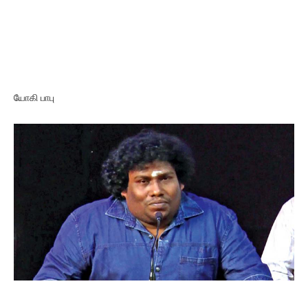
யோகி பாபு