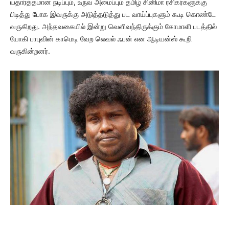
யதார்த்தமான நடிப்பும், உருவ அமைப்பும் தமிழ் சினிமா ரசிகர்களுக்கு
பிடித்து போக இவருக்கு அடுத்தடுத்து பட வாய்ப்புகளும் கூடி கொண்டே
வருகிறது. அந்தவகையில் இன்று வெளிவந்திருக்கும் கோமாளி படத்தில்
யோகி பாபுவின் காமெடி வேற லெவல் ஃபன் என ஆடியன்ஸ் கூறி
வருகின்றனர்.