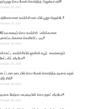
கும்முனு செம போஸ் கொடுத்த அதுல்யா ரவி!!
October 29, 2025
படுமோசமான கவர்ச்சி உடையில் பூஜா ஹெக்டே!!
October 29, 2025
40 வயசுலயும் செம கவர்ச்சி : மார்க்கமான
புகைப்படங்களை வெளியிட்ட டிடி!!
October 29, 2025
உச்சகட்ட கவர்ச்சியில் ஜான்வி கபூர்.. வைரலாகும்
லேட்டஸ்ட் வீடியோ!!
October 29, 2025
டைட்டான உடையில் செம போஸ் கொடுத்த நடிகை ரகுல்
ப்ரீத் சிங்!!
October 29, 2025
நடிகை ரேஷ்மா பசுபுலடியின் செம ஹாட் வீடியோ!!
October 29, 2025