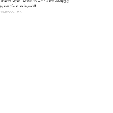
ட்ரான்ஸ்பரென்ட் சேலையில் செம போஸ் கொடுத்த
நடிகை ரம்யா பாண்டியன்!!
October 29, 2025