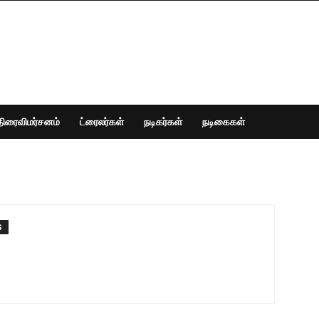
திரைவிமர்சனம்
ட்ரைலர்கள்
நடிகர்கள்
நடிகைகள்
S