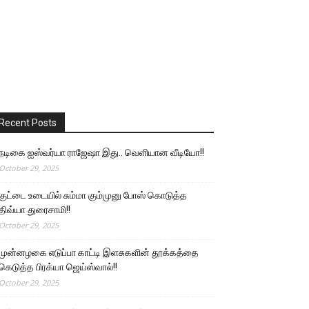
Recent Posts
நடிகை ஐஸ்வர்யா ராஜேஷா இது.. வெளியான வீடியோ!!
October 29, 2025
குட்டை உடையில் சும்மா கும்முனு போஸ் கொடுத்த
திவ்யா துரைசாமி!!
October 29, 2025
முன்னழகை எடுப்பா காட்டி இளசுகளின் தூக்கத்தை
கெடுத்த பிரக்யா ஜெய்ஸ்வால்!!
October 29, 2025