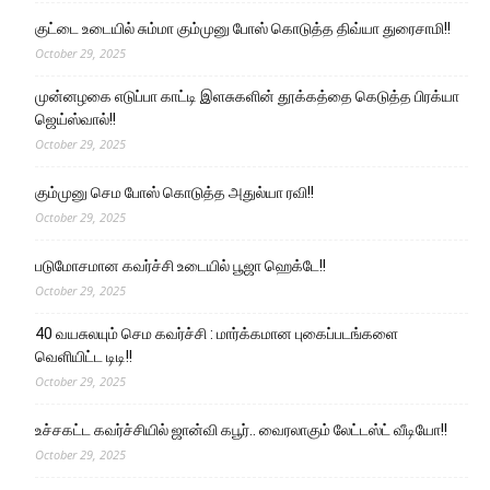
குட்டை உடையில் சும்மா கும்முனு போஸ் கொடுத்த திவ்யா துரைசாமி!!
October 29, 2025
முன்னழகை எடுப்பா காட்டி இளசுகளின் தூக்கத்தை கெடுத்த பிரக்யா
ஜெய்ஸ்வால்!!
October 29, 2025
கும்முனு செம போஸ் கொடுத்த அதுல்யா ரவி!!
October 29, 2025
படுமோசமான கவர்ச்சி உடையில் பூஜா ஹெக்டே!!
October 29, 2025
40 வயசுலயும் செம கவர்ச்சி : மார்க்கமான புகைப்படங்களை
வெளியிட்ட டிடி!!
October 29, 2025
உச்சகட்ட கவர்ச்சியில் ஜான்வி கபூர்.. வைரலாகும் லேட்டஸ்ட் வீடியோ!!
October 29, 2025