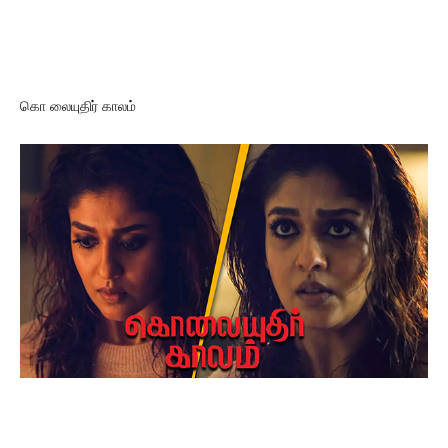
கொ லையுதிர் காலம்