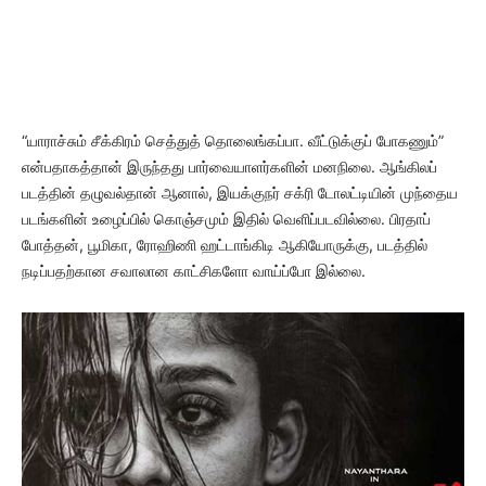
“யாராச்சும் சீக்கிரம் செத்துத் தொலைங்கப்பா. வீட்டுக்குப் போகணும்”
என்பதாகத்தான் இருந்தது பார்வையாளர்களின் மனநிலை. ஆங்கிலப்
படத்தின் தழுவல்தான் ஆனால், இயக்குநர் சக்ரி டோலட்டியின் முந்தைய
படங்களின் உழைப்பில் கொஞ்சமும் இதில் வெளிப்படவில்லை. பிரதாப்
போத்தன், பூமிகா, ரோஹிணி ஹட்டாங்கிடி ஆகியோருக்கு, படத்தில்
நடிப்பதற்கான சவாலான காட்சிகளோ வாய்ப்போ இல்லை.