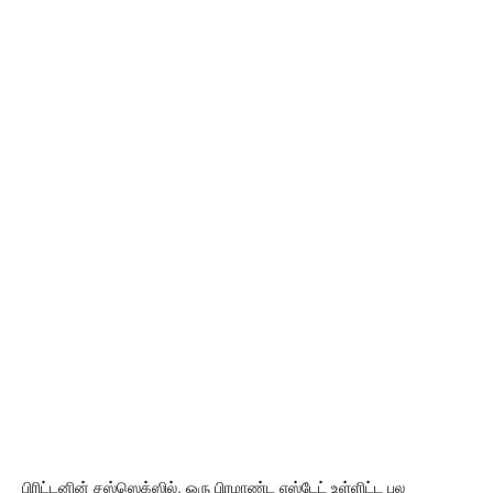
பிரிட்டனின் சஸ்ஸெக்ஸில், ஒரு பிரமாண்ட எஸ்டேட் உள்ளிட்ட பல