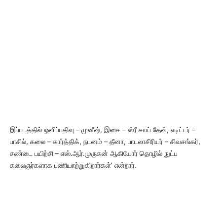
இப்படத்தில் ஒளிப்பதிவு – முனீஷ், இசை – ஸ்ரீ சாய் தேவ், எடிட்டர் –
பாசில், கலை – கார்த்திக், நடனம் – தீனா, பாடலாசிரியர் – சிவசங்கர்,
சண்டை பயிற்சி – எஸ்.ஆர்.முருகன் ஆகியோர் தொழில் நுட்ப
கலைஞர்களாக பணியாற்றுகிறார்கள்’ என்றார்.