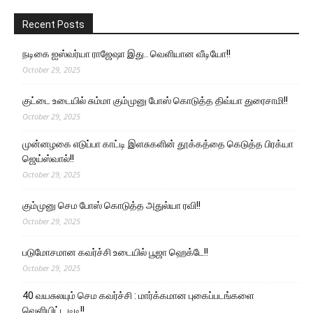
Recent Posts
நடிகை ஐஸ்வர்யா ராஜேஷா இது.. வெளியான வீடியோ!!
October 29, 2025
குட்டை உடையில் சும்மா கும்முனு போஸ் கொடுத்த திவ்யா துரைசாமி!!
October 29, 2025
முன்னழகை எடுப்பா காட்டி இளசுகளின் தூக்கத்தை கெடுத்த பிரக்யா
ஜெய்ஸ்வால்!!
October 29, 2025
கும்முனு செம போஸ் கொடுத்த அதுல்யா ரவி!!
October 29, 2025
படுமோசமான கவர்ச்சி உடையில் பூஜா ஹெக்டே!!
October 29, 2025
40 வயசுலயும் செம கவர்ச்சி : மார்க்கமான புகைப்படங்களை
வெளியிட்ட டிடி!!