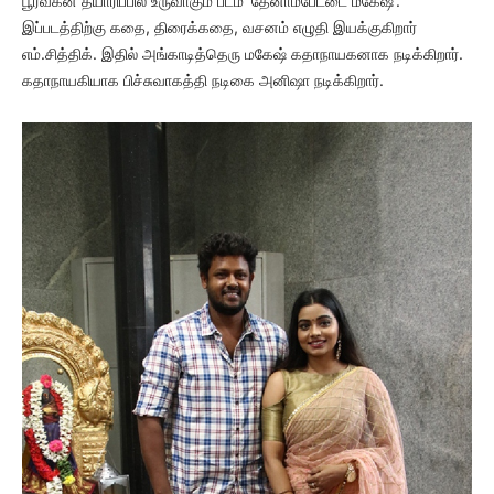
பூர்வீகன் தயாரிப்பில் உருவாகும் படம் ‘தேனாம்பேட்டை மகேஷ்’.
இப்படத்திற்கு கதை, திரைக்கதை, வசனம் எழுதி இயக்குகிறார்
எம்.சித்திக். இதில் அங்காடித்தெரு மகேஷ் கதாநாயகனாக நடிக்கிறார்.
கதாநாயகியாக பிச்சுவாகத்தி நடிகை அனிஷா நடிக்கிறார்.