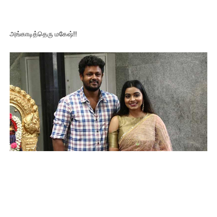
அங்காடித்தெரு மகேஷ்!!