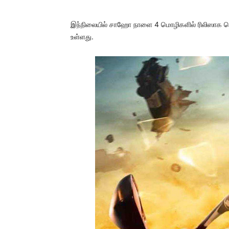
இந்நிலையில் சாஹோ நாளை 4 மொழிகளில் ரிலிஸாக தெலுங்
உள்ளது.