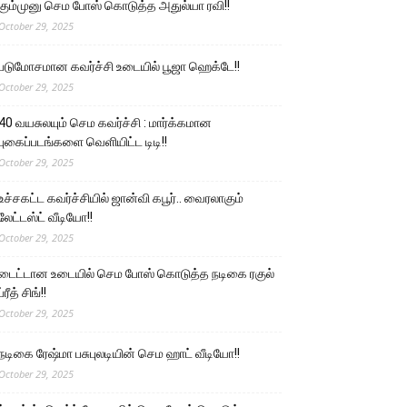
கும்முனு செம போஸ் கொடுத்த அதுல்யா ரவி!!
October 29, 2025
படுமோசமான கவர்ச்சி உடையில் பூஜா ஹெக்டே!!
October 29, 2025
40 வயசுலயும் செம கவர்ச்சி : மார்க்கமான
புகைப்படங்களை வெளியிட்ட டிடி!!
October 29, 2025
உச்சகட்ட கவர்ச்சியில் ஜான்வி கபூர்.. வைரலாகும்
லேட்டஸ்ட் வீடியோ!!
October 29, 2025
டைட்டான உடையில் செம போஸ் கொடுத்த நடிகை ரகுல்
ப்ரீத் சிங்!!
October 29, 2025
நடிகை ரேஷ்மா பசுபுலடியின் செம ஹாட் வீடியோ!!
October 29, 2025