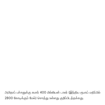
அமிதாப் பச்சனுக்கு சுமார் 400 மில்லியன் டாலர் (இந்திய ரூபாய் மதிப்பில்
2800 கோடிக்கும் மேல்) சொத்து உள்ளது குறிப்பிடத்தக்கது.