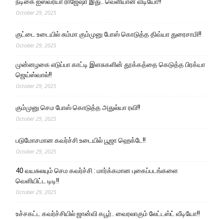
நடிகை ஐஸ்வர்யா ராஜேஷா இது.. வெளியான வீடியோ!!
October 29, 2025
குட்டை உடையில் சும்மா கும்முனு போஸ் கொடுத்த திவ்யா துரைசாமி!!
October 29, 2025
முன்னழகை எடுப்பா காட்டி இளசுகளின் தூக்கத்தை கெடுத்த பிரக்யா
ஜெய்ஸ்வால்!!
October 29, 2025
கும்முனு செம போஸ் கொடுத்த அதுல்யா ரவி!!
October 29, 2025
படுமோசமான கவர்ச்சி உடையில் பூஜா ஹெக்டே!!
October 29, 2025
40 வயசுலயும் செம கவர்ச்சி : மார்க்கமான புகைப்படங்களை
வெளியிட்ட டிடி!!
October 29, 2025
உச்சகட்ட கவர்ச்சியில் ஜான்வி கபூர்.. வைரலாகும் லேட்டஸ்ட் வீடியோ!!