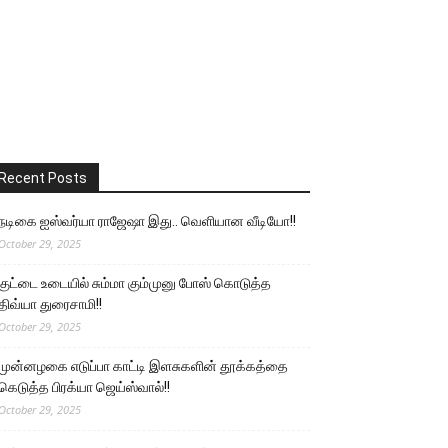
Recent Posts
நடிகை ஐஸ்வர்யா ராஜேஷா இது.. வெளியான வீடியோ!!
October 29, 2025
குட்டை உடையில் சும்மா கும்முனு போஸ் கொடுத்த
திவ்யா துரைசாமி!!
October 29, 2025
முன்னழகை எடுப்பா காட்டி இளசுகளின் தூக்கத்தை
கெடுத்த பிரக்யா ஜெய்ஸ்வால்!!
October 29, 2025