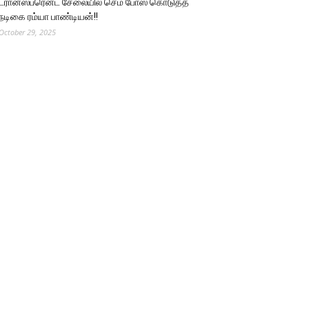
ட்ரான்ஸ்பரென்ட் சேலையில் செம போஸ் கொடுத்த
நடிகை ரம்யா பாண்டியன்!!
October 29, 2025