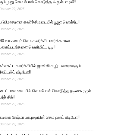
கும்முனு செம போஸ் கொடுத்த அதுல்யா ரவி!!
October 29, 2025
படுமோசமான கவர்ச்சி உடையில் பூஜா ஹெக்டே!!
October 29, 2025
40 வயசுலயும் செம கவர்ச்சி : மார்க்கமான
புகைப்படங்களை வெளியிட்ட டிடி!!
October 29, 2025
உச்சகட்ட கவர்ச்சியில் ஜான்வி கபூர்.. வைரலாகும்
லேட்டஸ்ட் வீடியோ!!
October 29, 2025
டைட்டான உடையில் செம போஸ் கொடுத்த நடிகை ரகுல்
ப்ரீத் சிங்!!
October 29, 2025
நடிகை ரேஷ்மா பசுபுலடியின் செம ஹாட் வீடியோ!!
October 29, 2025