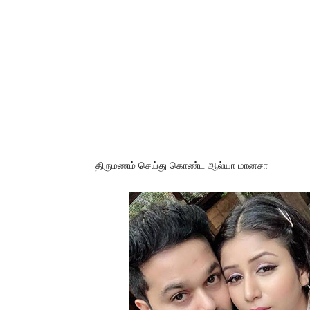
திருமணம் செய்து கொண்ட ஆல்யா மானசா