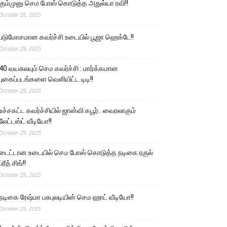
கும்முனு செம போஸ் கொடுத்த அதுல்யா ரவி!!
October 29, 2025
படுமோசமான கவர்ச்சி உடையில் பூஜா ஹெக்டே!!
October 29, 2025
40 வயசுலயும் செம கவர்ச்சி : மார்க்கமான
புகைப்படங்களை வெளியிட்ட டிடி!!
October 29, 2025
உச்சகட்ட கவர்ச்சியில் ஜான்வி கபூர்.. வைரலாகும்
லேட்டஸ்ட் வீடியோ!!
October 29, 2025
டைட்டான உடையில் செம போஸ் கொடுத்த நடிகை ரகுல்
ப்ரீத் சிங்!!
October 29, 2025
நடிகை ரேஷ்மா பசுபுலடியின் செம ஹாட் வீடியோ!!
October 29, 2025