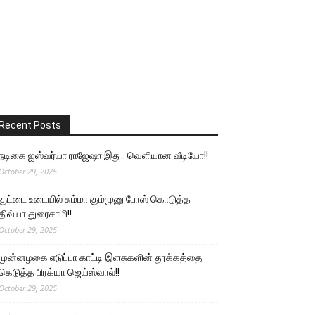
Recent Posts
நடிகை ஐஸ்வர்யா ராஜேஷா இது.. வெளியான வீடியோ!!
October 29, 2025
குட்டை உடையில் சும்மா கும்முனு போஸ் கொடுத்த
திவ்யா துரைசாமி!!
October 29, 2025
முன்னழகை எடுப்பா காட்டி இளசுகளின் தூக்கத்தை
கெடுத்த பிரக்யா ஜெய்ஸ்வால்!!
October 29, 2025