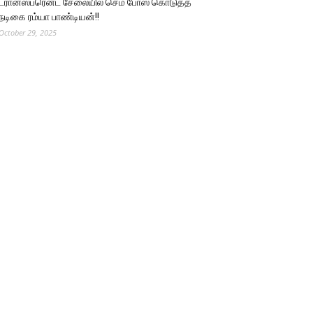
ட்ரான்ஸ்பரென்ட் சேலையில் செம போஸ் கொடுத்த
நடிகை ரம்யா பாண்டியன்!!
October 29, 2025