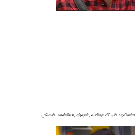
முகென், லாஸ்லியா, தர்ஷன், வனிதா வீட்டின் உறவினர்கள்