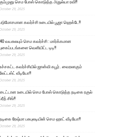
கும்முனு செம போஸ் கொடுத்த அதுல்யா ரவி!!
October 29, 2025
படுமோசமான கவர்ச்சி உடையில் பூஜா ஹெக்டே!!
October 29, 2025
40 வயசுலயும் செம கவர்ச்சி : மார்க்கமான
புகைப்படங்களை வெளியிட்ட டிடி!!
October 29, 2025
உச்சகட்ட கவர்ச்சியில் ஜான்வி கபூர்.. வைரலாகும்
லேட்டஸ்ட் வீடியோ!!
October 29, 2025
டைட்டான உடையில் செம போஸ் கொடுத்த நடிகை ரகுல்
ப்ரீத் சிங்!!
October 29, 2025
நடிகை ரேஷ்மா பசுபுலடியின் செம ஹாட் வீடியோ!!
October 29, 2025