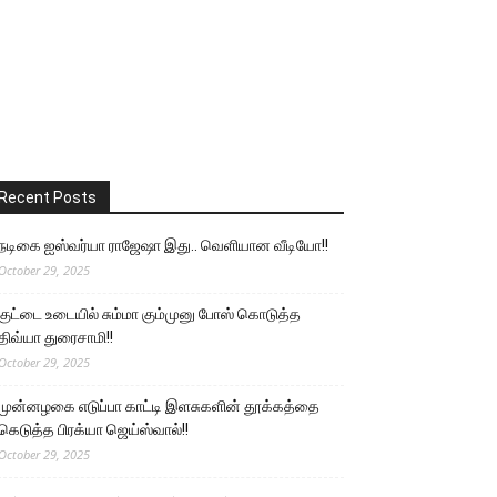
Recent Posts
நடிகை ஐஸ்வர்யா ராஜேஷா இது.. வெளியான வீடியோ!!
October 29, 2025
குட்டை உடையில் சும்மா கும்முனு போஸ் கொடுத்த
திவ்யா துரைசாமி!!
October 29, 2025
முன்னழகை எடுப்பா காட்டி இளசுகளின் தூக்கத்தை
கெடுத்த பிரக்யா ஜெய்ஸ்வால்!!
October 29, 2025