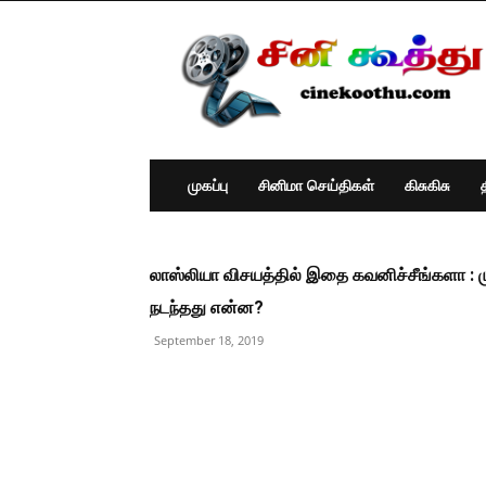
Cine
Koothu
:
Tamil
Cinema
News
முகப்பு
சினிமா செய்திகள்
கிசுகிசு
லாஸ்லியா விசயத்தில் இதை கவனிச்சீங்களா : முக
நடந்தது என்ன?
September 18, 2019