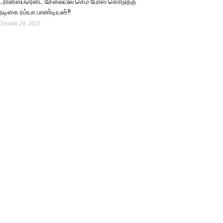
ட்ரான்ஸ்பரென்ட் சேலையில் செம போஸ் கொடுத்த
நடிகை ரம்யா பாண்டியன்!!
October 29, 2025