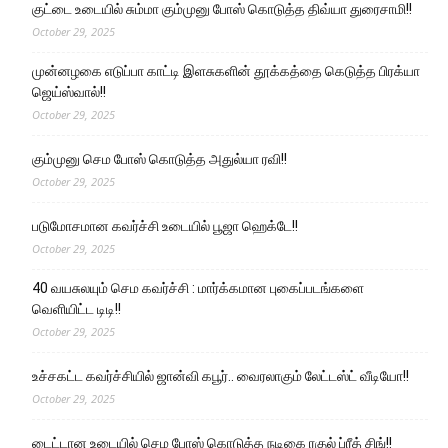
குட்டை உடையில் சும்மா கும்முனு போஸ் கொடுத்த திவ்யா துரைசாமி!!
October 29, 2025
முன்னழகை எடுப்பா காட்டி இளசுகளின் தூக்கத்தை கெடுத்த பிரக்யா
ஜெய்ஸ்வால்!!
October 29, 2025
கும்முனு செம போஸ் கொடுத்த அதுல்யா ரவி!!
October 29, 2025
படுமோசமான கவர்ச்சி உடையில் பூஜா ஹெக்டே!!
October 29, 2025
40 வயசுலயும் செம கவர்ச்சி : மார்க்கமான புகைப்படங்களை
வெளியிட்ட டிடி!!
October 29, 2025
உச்சகட்ட கவர்ச்சியில் ஜான்வி கபூர்.. வைரலாகும் லேட்டஸ்ட் வீடியோ!!
October 29, 2025
டைட்டான உடையில் செம போஸ் கொடுத்த நடிகை ரகுல் ப்ரீத் சிங்!!