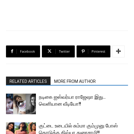
Facebook
Twitter
Pinterest
RELATED ARTICLES
MORE FROM AUTHOR
நடிகை ஐஸ்வர்யா ராஜேஷா இது..
வெளியான வீடியோ!!
குட்டை உடையில் சும்மா கும்முனு போஸ்
கொடுத்த திவ்யா துரைசாமி!!