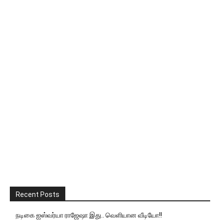
Recent Posts
நடிகை ஐஸ்வர்யா ராஜேஷா இது.. வெளியான வீடியோ!!