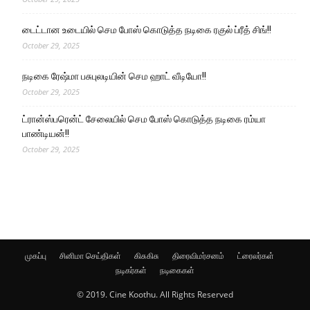
டைட்டான உடையில் செம போஸ் கொடுத்த நடிகை ரகுல் ப்ரீத் சிங்!!
October 29, 2025
நடிகை ரேஷ்மா பசுபுலடியின் செம ஹாட் வீடியோ!!
October 29, 2025
ட்ரான்ஸ்பரென்ட் சேலையில் செம போஸ் கொடுத்த நடிகை ரம்யா
பாண்டியன்!!
October 29, 2025
முகப்பு
சினிமா செய்திகள்
கிசுகிசு
திரைவிமர்சனம்
ட்ரைலர்கள்
நடிகர்கள்
நடிகைகள்
© 2019. Cine Koothu. All Rights Reserved