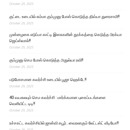
October 29, 2025
குட்டை உடையில் சும்மா கும்முனு போஸ் கொடுத்த திவ்யா துரைசாமி!!
October 29, 2025
முன்னழகை எடுப்பா காட்டி இளசுகளின் தூக்கத்தை கெடுத்த பிரக்யா
ஜெய்ஸ்வால்!!
October 29, 2025
கும்முனு செம போஸ் கொடுத்த அதுல்யா ரவி!!
October 29, 2025
படுமோசமான கவர்ச்சி உடையில் பூஜா ஹெக்டே!!
October 29, 2025
40 வயசுலயும் செம கவர்ச்சி : மார்க்கமான புகைப்படங்களை
வெளியிட்ட டிடி!!
October 29, 2025
உச்சகட்ட கவர்ச்சியில் ஜான்வி கபூர்.. வைரலாகும் லேட்டஸ்ட் வீடியோ!!
October 29, 2025