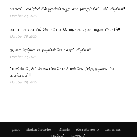
உச்சகட்ட கவர்ச்சியில் ஜான்வி கபூர்.. வைரலாகும் லேட்டஸ்ட் வீடியோ!!
October 29, 2025
டைட்டான உடையில் செம போஸ் கொடுத்த நடிகை ரகுல் ப்ரீத் சிங்!!
October 29, 2025
நடிகை ரேஷ்மா பசுபுலடியின் செம ஹாட் வீடியோ!!
October 29, 2025
ட்ரான்ஸ்பரென்ட் சேலையில் செம போஸ் கொடுத்த நடிகை ரம்யா
பாண்டியன்!!
October 29, 2025
முகப்பு
சினிமா செய்திகள்
கிசுகிசு
திரைவிமர்சனம்
ட்ரைலர்கள்
நடிகர்கள்
நடிகைகள்