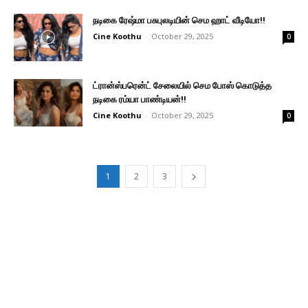
நடிகை ரேஷ்மா பசுபுலடியின் செம ஹாட் வீடியோ!!
Cine Koothu
-
October 29, 2025
0
ட்ரான்ஸ்பரென்ட் சேலையில் செம போஸ் கொடுத்த
நடிகை ரம்யா பாண்டியன்!!
Cine Koothu
-
October 29, 2025
0
1
2
3