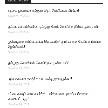
Recent Posts
நடிகை ஐஸ்வர்யா ராஜேஷா இது.. வெளியான வீடியோ!!
October 29, 2025
குட்டை உடையில் சும்மா கும்முனு போஸ் கொடுத்த திவ்யா துரைசாமி!!
October 29, 2025
முன்னழகை எடுப்பா காட்டி இளசுகளின் தூக்கத்தை கெடுத்த பிரக்யா
ஜெய்ஸ்வால்!!
October 29, 2025
கும்முனு செம போஸ் கொடுத்த அதுல்யா ரவி!!
October 29, 2025
படுமோசமான கவர்ச்சி உடையில் பூஜா ஹெக்டே!!
October 29, 2025
40 வயசுலயும் செம கவர்ச்சி : மார்க்கமான புகைப்படங்களை
வெளியிட்ட டிடி!!
October 29, 2025